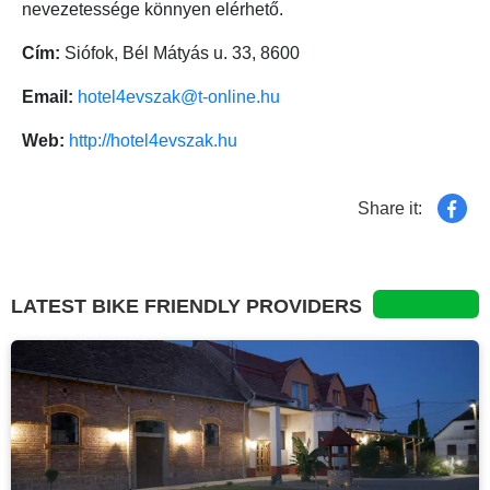
nevezetessége könnyen elérhető.
Cím:
Siófok, Bél Mátyás u. 33, 8600
Email:
hotel4evszak@t-online.hu
Web:
http://hotel4evszak.hu
Share it:
LATEST BIKE FRIENDLY PROVIDERS