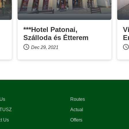
***Hotel Patonai,
V
Szálloda és Étterem
E
Dec 29, 2021
 Us
Routes
TUSZ
Actual
t Us
Offers