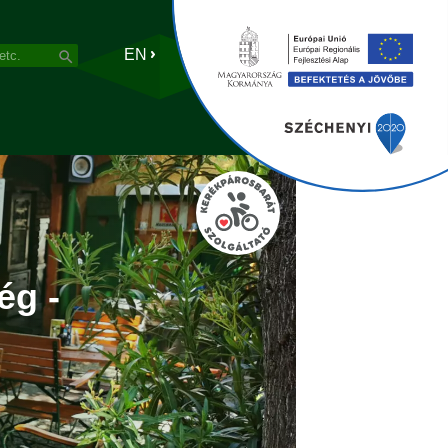
EN
ég -