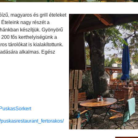
zű, magyaros és grill ételeket
! Ételeink nagy részét a
yhánkban készítjük. Gyönyörű
ő 200 fős kerthelyiségünk a
s tárolókat is kialakítottunk.
gadására alkalmas. Egész
/PuskasSorkert
/puskasrestaurant_fertorakos/