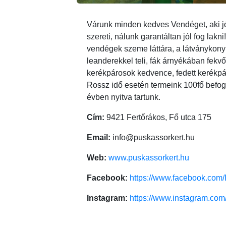
Várunk minden kedves Vendéget, aki jóí
szereti, nálunk garantáltan jól fog lakni
vendégek szeme láttára, a látványkon
leanderekkel teli, fák árnyékában fekv
kerékpárosok kedvence, fedett kerékpáro
Rossz idő esetén termeink 100fő befo
évben nyitva tartunk.
Cím:
9421 Fertőrákos, Fő utca 175
Email:
info@puskassorkert.hu
Web:
www.puskassorkert.hu
Facebook:
https://www.facebook.com
Instagram:
https://www.instagram.com