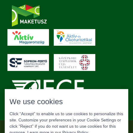
We use cookies
Click “Accept” to enable us to use cookies to personalize this
site. Customize your preferences in your Cookie Settings or
click “Reject” if you do not want us to use cookies for this
Copyright © MAKETUSZ. All rights reserved.
purpose. Learn more in our
Privacy Policy
.