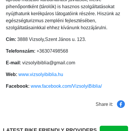
pihenőpontként (tárolók) is hasznos szolgáltatásokat
nyújthatunk kerékpáros látogatóink részére. Hiszünk az
egészségturizmus zempléni fejlesztésében,
szolgáltatásainkkal ehhez kívánunk hozzájárulni.
Cím:
3888 Vizsoly,Szent János u. 123.
Telefonszám:
+36307498568
E-mail:
vizsolyibiblia@gmail.com
Web:
www.vizsolyibiblia.hu
Facebook:
www.facebook.com/VizsolyiBiblia/
Share it:
LATEST BIKE FRIENDLY PROVIDERS