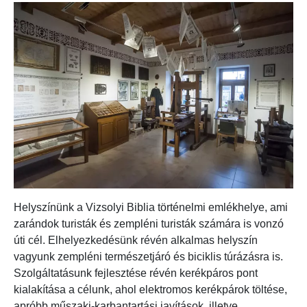
Helyszínünk a Vizsolyi Biblia történelmi emlékhelye, ami
zarándok turisták és zempléni turisták számára is vonzó
úti cél. Elhelyezkedésünk révén alkalmas helyszín
vagyunk zempléni természetjáró és biciklis túrázásra is.
Szolgáltatásunk fejlesztése révén kerékpáros pont
kialakítása a célunk, ahol elektromos kerékpárok töltése,
apróbb műszaki-karbantartási javítások, illetve