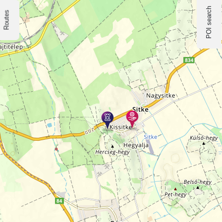
POI search
Routes