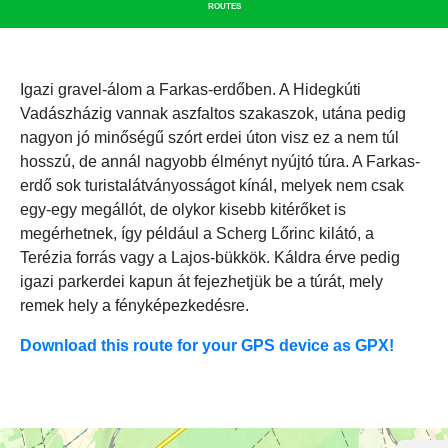
ROUTES
Igazi gravel-álom a Farkas-erdőben. A Hidegkúti
Vadászházig vannak aszfaltos szakaszok, utána pedig
nagyon jó minőségű szórt erdei úton visz ez a nem túl
hosszú, de annál nagyobb élményt nyújtó túra. A Farkas-
erdő sok turistalátványosságot kínál, melyek nem csak
egy-egy megállót, de olykor kisebb kitérőket is
megérhetnek, így például a Scherg Lőrinc kilátó, a
Terézia forrás vagy a Lajos-bükkök. Káldra érve pedig
igazi parkerdei kapun át fejezhetjük be a túrát, mely
remek hely a fényképezkedésre.
Download this route for your GPS device as GPX!