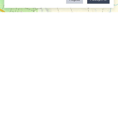
+
−
1 km
Leaflet
| Map:
funiQ
, ©
OpenStreetMap
ODbL license
About Us
Routes
MAKETUSZ
Actual
Contact Us
Offers
Facebook