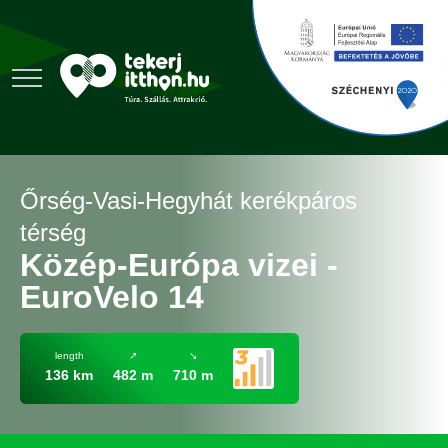
Őrség-Vasi-Hegyhát kerékpáros
térség
Közép-Európa vizei -
EuroVelo 14
length
↗
↘
136 km
482 m
710 m