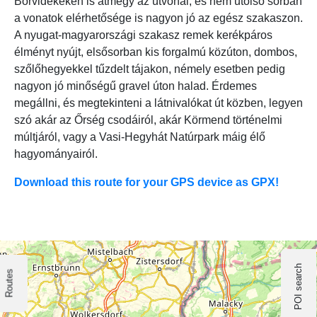
Borvidékeken is átmegy az útvonal, és nem utolsó sorban
a vonatok elérhetősége is nagyon jó az egész szakaszon.
A nyugat-magyarországi szakasz remek kerékpáros
élményt nyújt, elsősorban kis forgalmú közúton, dombos,
szőlőhegyekkel tűzdelt tájakon, némely esetben pedig
nagyon jó minőségű gravel úton halad. Érdemes
megállni, és megtekinteni a látnivalókat út közben, legyen
szó akár az Őrség csodáiról, akár Körmend történelmi
múltjáról, vagy a Vasi-Hegyhát Natúrpark máig élő
hagyományairól.
Download this route for your GPS device as GPX!
POI search
Routes