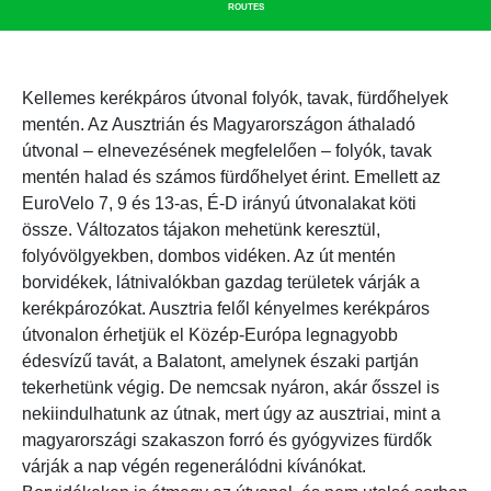
ROUTES
Kellemes kerékpáros útvonal folyók, tavak, fürdőhelyek
mentén. Az Ausztrián és Magyarországon áthaladó
útvonal – elnevezésének megfelelően – folyók, tavak
mentén halad és számos fürdőhelyet érint. Emellett az
EuroVelo 7, 9 és 13-as, É-D irányú útvonalakat köti
össze. Változatos tájakon mehetünk keresztül,
folyóvölgyekben, dombos vidéken. Az út mentén
borvidékek, látnivalókban gazdag területek várják a
kerékpározókat. Ausztria felől kényelmes kerékpáros
útvonalon érhetjük el Közép-Európa legnagyobb
édesvízű tavát, a Balatont, amelynek északi partján
tekerhetünk végig. De nemcsak nyáron, akár ősszel is
nekiindulhatunk az útnak, mert úgy az ausztriai, mint a
magyarországi szakaszon forró és gyógyvizes fürdők
várják a nap végén regenerálódni kívánókat.