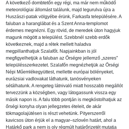
A következő dombtetőn egy régi, ma már nem működő
meteorológiai állomást találunk, majd legurulva újra a
Huszászi-patak völgyébe érünk, Farkasfa településére. A
faluban a haranglábat és a Szent Anna-templomot
érdemes megnézni. Egy rövid, de meredek úton hagyjuk
magunk mögött a települést. Szebbnél szebb erdők
következnek, majd a rétek mellett haladva
megpillanthatjuk Szalafőt. Napjainkban is jól
megfigyelhetjük a faluban az Őrségre jellemző „szeres”
településszerkezetet. Szalafőn megnézhetjük az Őrségi
Népi Műemlékegyüttest, mellette európai bölényeket,
eurázsiai vadlovakat láthatunk, tanösvényeken
sétálhatunk. A rengeteg látnivaló miatt hosszabb megállót
tervezzünk a községben, vagy látogassunk vissza egy
másik napon is. A falu több pontján is megkóstolhatjuk az
őrségi konyha olyan jellegzetes ételeit, de akár
tökmagolajütésen is részt vehetünk. Pityerszerről
kavicsos úton érjük el a magyar–szlovén határt, ahol a
Határkő park a nem is oly régmúlt határőrizetét mutatja