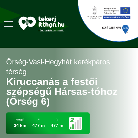
Őrség-Vasi-Hegyhát kerékpáros
térség
Kiruccanás a festői
szépségű Hársas-tóhoz
(Őrség 6)
length
↗
↘
34 km
477 m
477 m