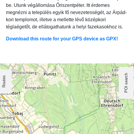
be. Utunk végállomása Őriszentpéter. Itt érdemes
megnézni a település egyik fő nevezetességét, az Árpád-
kori templomot, illetve a mellette lévő középkori
téglaégetőt, de ellátogathatunk a helyi fazekasokhoz is.
Download this route for your GPS device as GPX!
POI search
Routes