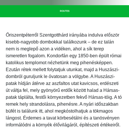
ROUTES
Őriszentpéterről Szentgotthárd irányába indulva először
kisebb-nagyobb dombokkal találkozunk – de ez talán
nem is meglepő azon a vidéken, ahol a sík terep
ismeretlen fogalom. Kondorfán egy 1850-ben épült római
katolikus templomot nézhetünk meg pihenésképpen.
Ezután rétek mellett folytatjuk utunkat, majd a Huszászi-
dombról guruljunk le óvatosan a völgybe. A Huszászi-
patak hídján átérve az aszfaltos utat kavicsos, erdészeti
út váltja fel, mely gyönyörű erdők között halad a Hársas-
patak táplálta, festői környezetben fekvő Hársas-tóig. A tó
remek hely strandolásra, pihenésre. A nyári időszakban
büfét is találunk itt, ahol megkóstolhatjuk a tökmagos
lángost. Érdemes a tavat körbesétálni és a tanösvényen
informálódni a környék élővilágáról, építészeti értékeiről.