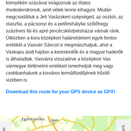
környékén százával virágoznak az illatos
rhododendronok, amit vétek lenne kihagyni. Miután
megcsodáltuk a Jeli Varázskert szépségeit, az oszkói, az
olaszfai, a pácsonyi és a petőmihályfai szőlőhegy
százéves fái és apró pincécskéi/présházai várnak ránk.
Útközben a kora középkori határvédelem egyik fontos
emlékét a Vasvári Sáncot is megmászhatjuk, ahol a
Vaskapu alatt hajdan a kereskedők és a magyar haderők
is áthaladtak. Vasvárra visszaérve a középkori Vas
vármegye történelmi emlékeit ismerhetjük meg vagy
csobbanhatunk a kisváros termálfürdőjének hűsítő
vizében is.
Download this route for your GPS device as GPX!