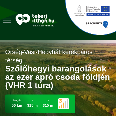
Őrség-Vasi-Hegyhát kerékpáros
térség
Szőlőhegyi barangolások
az ezer apró csoda földjén
(VHR 1 túra)
length
↗
↘
50 km
315 m
315 m