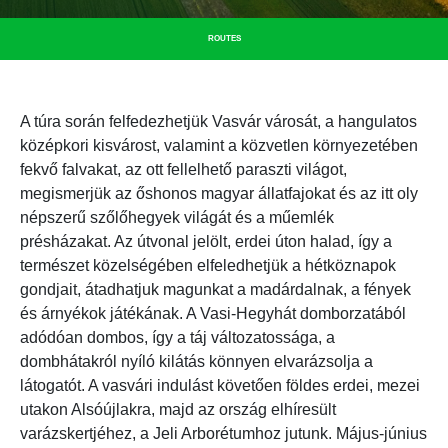
ROUTES
A túra során felfedezhetjük Vasvár városát, a hangulatos
középkori kisvárost, valamint a közvetlen környezetében
fekvő falvakat, az ott fellelhető paraszti világot,
megismerjük az őshonos magyar állatfajokat és az itt oly
népszerű szőlőhegyek világát és a műemlék
présházakat. Az útvonal jelölt, erdei úton halad, így a
természet közelségében elfeledhetjük a hétköznapok
gondjait, átadhatjuk magunkat a madárdalnak, a fények
és árnyékok játékának. A Vasi-Hegyhát domborzatából
adódóan dombos, így a táj változatossága, a
dombhátakról nyíló kilátás könnyen elvarázsolja a
látogatót. A vasvári indulást követően földes erdei, mezei
utakon Alsóújlakra, majd az ország elhíresült
varázskertjéhez, a Jeli Arborétumhoz jutunk. Május-június