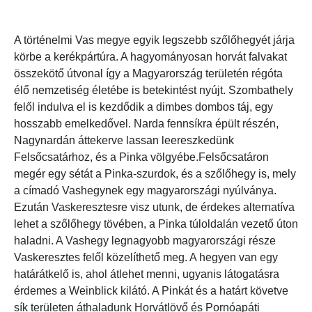
A történelmi Vas megye egyik legszebb szőlőhegyét járja
körbe a kerékpártúra. A hagyományosan horvát falvakat
összekötő útvonal így a Magyarország területén régóta
élő nemzetiség életébe is betekintést nyújt. Szombathely
felől indulva el is kezdődik a dimbes dombos táj, egy
hosszabb emelkedővel. Narda fennsíkra épült részén,
Nagynardán áttekerve lassan leereszkedünk
Felsőcsatárhoz, és a Pinka völgyébe.Felsőcsatáron
megér egy sétát a Pinka-szurdok, és a szőlőhegy is, mely
a címadó Vashegynek egy magyarországi nyúlványa.
Ezután Vaskeresztesre visz utunk, de érdekes alternatíva
lehet a szőlőhegy tövében, a Pinka túloldalán vezető úton
haladni. A Vashegy legnagyobb magyarországi része
Vaskeresztes felől közelíthető meg. A hegyen van egy
határátkelő is, ahol átlehet menni, ugyanis látogatásra
érdemes a Weinblick kilátó. A Pinkát és a határt követve
sík területen áthaladunk Horvátlövő és Pornóapáti